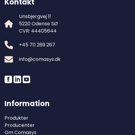
Kontakt
Unsbjergvej 11
5220 Odense SØ
CVR: 44405644
+45 70 269 267
info@comasys.dk
Information
Produkter
Producenter
Om Comasys