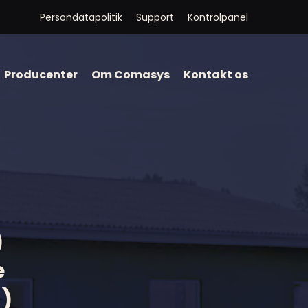
Persondatapolitik
Support
Kontrolpanel
Producenter
Om Comasys
Kontakt os
)
e
n)