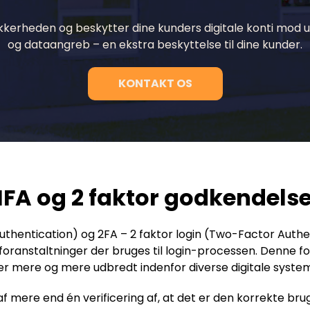
kkerheden og beskytter dine kunders digitale konti mod 
og dataangreb – en ekstra beskyttelse til dine kunder.
KONTAKT OS
FA og 2 faktor godkendels
uthentication) og 2FA – 2 faktor login (Two-Factor Authe
foranstaltninger der bruges til login-processen. Denne f
er mere og mere udbredt indenfor diverse digitale system
f mere end én verificering af, at det er den korrekte brug