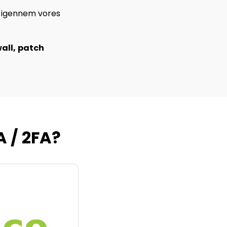
r igennem vores
wall
,
patch
 / 2FA?