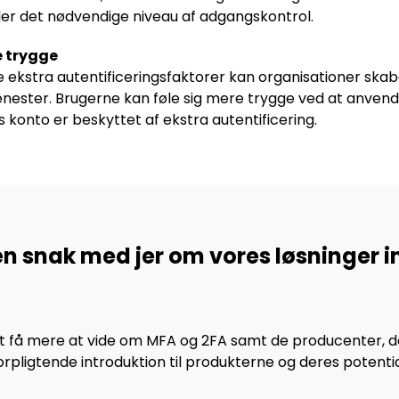
ler det nødvendige niveau af adgangskontrol.
e trygge
ekstra autentificeringsfaktorer kan organisationer skabe 
nester. Brugerne kan føle sig mere trygge ved at anvende
s konto er beskyttet af ekstra autentificering.
 en snak med jer om vores løsninger 
i at få mere at vide om MFA og 2FA samt de producenter, 
orpligtende introduktion til produkterne og deres potentia