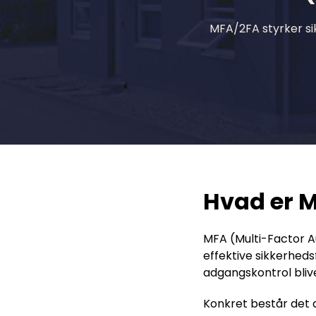
MFA/2FA styrker si
Hvad er M
MFA (Multi-Factor A
effektive sikkerheds
adgangskontrol bliv
Konkret består det a