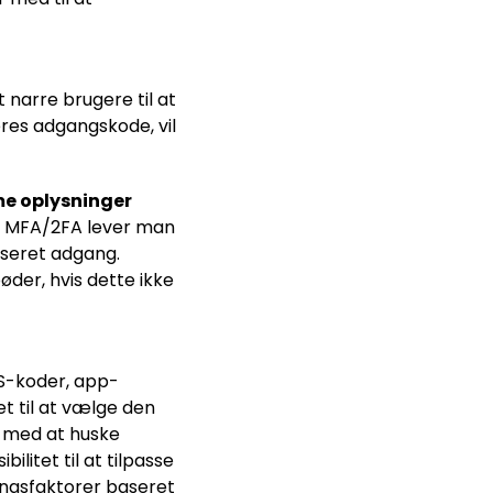
narre brugere til at
res adgangskode, vil
me oplysninger
ed MFA/2FA lever man
iseret adgang.
øder, hvis dette ikke
MS-koder, app-
t til at vælge den
t med at huske
litet til at tilpasse
ringsfaktorer baseret