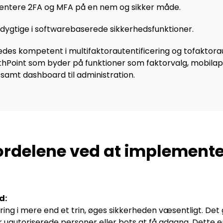
mentere 2FA og MFA på en nem og sikker måde.
sdygtige i softwarebaserede sikkerhedsfunktioner.
des kompetent i multifaktorautentificering og tofaktorau
hPoint som byder på funktioner som faktorvalg, mobilapps
r samt dashboard til administration.
ordelene ved at implement
d:
ring i mere end et trin, øges sikkerheden væsentligt. Det
 uautoriserede personer eller bots at få adgang. Dette er