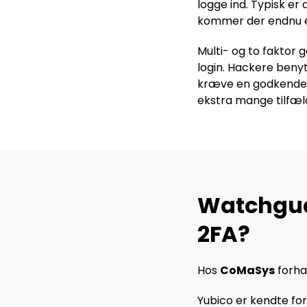
logge ind. Typisk er
kommer der endnu et
Multi- og to faktor 
login. Hackere benyt
kræve en godkendels
ekstra mange tilfæl
Watchgua
2FA?
Hos
CoMaSys
forha
Yubico er kendte fo