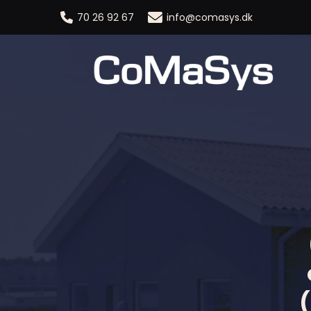
70 26 92 67
info@comasys.dk
(