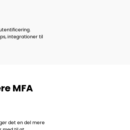
tentificering.
, integrationer til
ere MFA
 gør det en del mere
 med til at