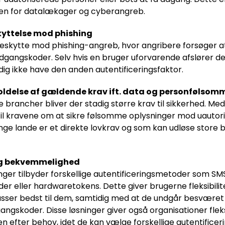
koen for datalækager og cyberangreb.
yttelse mod phishing
skytte mod phishing-angreb, hvor angribere forsøger at 
dgangskoder. Selv hvis en bruger uforvarende afslører de
ig ikke have den anden autentificeringsfaktor.
oldelse af gældende krav ift. data og personfølsom
 brancher bliver der stadig større krav til sikkerhed. M
til kravene om at sikre følsomme oplysninger mod uautor
ge lande er et direkte lovkrav og som kan udløse store b
 og bekvemmelighed
ger tilbyder forskellige autentificeringsmetoder som S
r eller hardwaretokens. Dette giver brugerne fleksibilite
sser bedst til dem, samtidig med at de undgår besvære
gskoder. Disse løsninger giver også organisationer fleksibi
en efter behov, idet de kan vælge forskellige autentifice