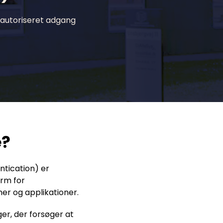
uautoriseret adgang
e?
ntication) er
orm for
er og applikationer.
er, der forsøger at