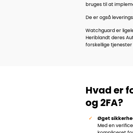
bruges til at imple
De er også levering
Watchguard er ligele
Heriblandt deres Aut
forskellige tjeneste
Hvad er f
og 2FA?
Øget sikkerhe
Med en verifice
kompliceret for