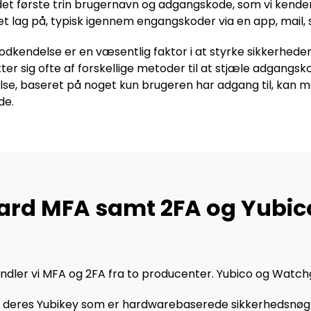
 det første trin brugernavn og adgangskode, som vi kender
 lag på, typisk igennem engangskoder via en app, mail,
godkendelse er en væsentlig faktor i at styrke sikkerhede
ter sig ofte af forskellige metoder til at stjæle adgangsk
e, baseret på noget kun brugeren har adgang til, kan ma
de.
rd MFA samt 2FA og Yubic
ndler vi MFA og 2FA fra to producenter. Yubico og Watch
r deres Yubikey som er hardwarebaserede sikkerhedsnøgle