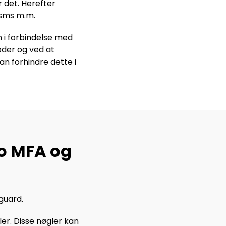
 det. Herefter
 sms m.m.
n i forbindelse med
oder og ved at
n forhindre dette i
o MFA og
guard.
r. Disse nøgler kan