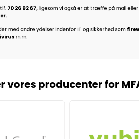
tlf.
70 26 92 67
,
ligesom vi også er at træffe på mail elle
er
.
der med andre ydelser indenfor IT og sikkerhed som
fire
ivirus
m.m.
r vores producenter for MFA