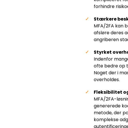
forhindre risi
Stærkere besk
MFA/2FA kan be
afsløre deres a
angriberen stad
Styrket overh
Indenfor mange
ofte bedre op 
Noget der i man
overholdes.
Fleksibilitet
MFA/2FA-løsnin
genererede kode
metode, der pa
komplekse adgan
autentificering