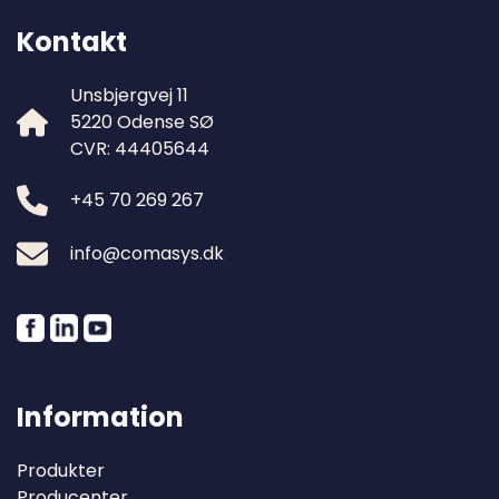
Kontakt
Unsbjergvej 11
5220 Odense SØ
CVR: 44405644
+45 70 269 267
info@comasys.dk
Information
Produkter
Producenter