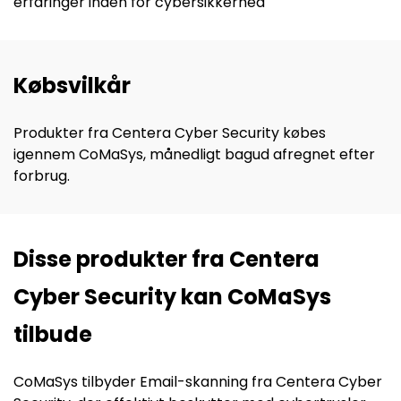
erfaringer inden for
cybersikkerhed
Købsvilkår
Produkter fra
Centera
Cyber
Security købes
igennem
CoMaSys
, månedligt bagud afregnet efter
forbrug.
Disse produkter fra Centera
Cyber Security kan CoMaSys
tilbude
CoMaSys tilbyder Email-skanning fra Centera Cyber