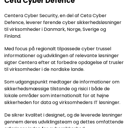
Ceta Cyber Defence
Centera
Cyber
Security
, en del af
Ceta
Cyber
Defence
, leverer førende
cyber
sikkerhedsløsninger
til vi
rksomheder i Danmark, Norge, Sverige og
Finland
.
Med
focus
på regionalt tilpassede
cyber
trussel
informationer og udviklingen af relevante løsninger
sigter
Centera
efter
at forbedre opdagelse af trusler
til virksomheder i de nordiske lande
.
Som udgangspunkt
medtager de informationer om
sikkerhedsmæssige tilstande
og risici
I b
å
de d
e
lokale områder som internationalt for at højne
sikkerheden for data og virksomheders
IT løsninger
.
De sikrer kvalitet i designet, og de leverede løsninger
gennem deres udviklingsteam og dettes omfattende