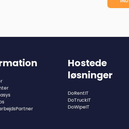
ormation
Hostede
løsninger
r
nter
DoRentIT
asys
DoTruckIT
os
DoWipeIT
arbejdsPartner