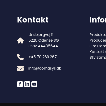
Kontakt
Inf
Unsbjergvej 11
Produkte
5220 Odense SØ
Produce
CVR: 44405644
Om Com
Kontakt 
+45 70 269 267
Bliv Sam
info@comasys.dk