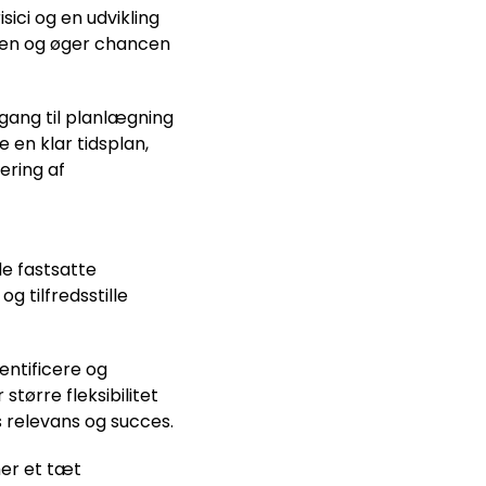
sici og en udvikling
eden og øger chancen
lgang til planlægning
 en klar tidsplan,
ering af
de fastsatte
og tilfredsstille
dentificere og
tørre fleksibilitet
s relevans og succes.
er et tæt