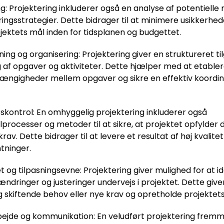
g: Projektering inkluderer også en analyse af potentielle ri
ringsstrategier. Dette bidrager til at minimere usikkerh
jektets mål inden for tidsplanen og budgettet.
ng og organisering: Projektering giver en struktureret ti
 af opgaver og aktiviteter. Dette hjælper med at etablere
fhængigheder mellem opgaver og sikre en effektiv koordin
tskontrol: En omhyggelig projektering inkluderer også
lprocesser og metoder til at sikre, at projektet opfylder 
av. Dette bidrager til at levere et resultat af høj kvalitet 
tninger.
et og tilpasningsevne: Projektering giver mulighed for at i
inger og justeringer undervejs i projektet. Dette giver s
 sig skiftende behov eller nye krav og opretholde projektet
ejde og kommunikation: En veludført projektering fremm