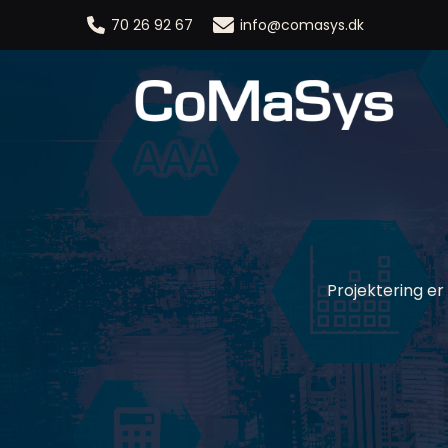
70 26 92 67
info@comasys.dk
Projektering er