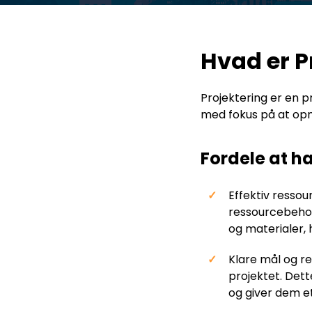
Hvad er P
Projektering er en p
med fokus på at opnå
Fordele at h
Effektiv resso
ressourcebehov
og materialer,
Klare mål og ret
projektet. Det
og giver dem et