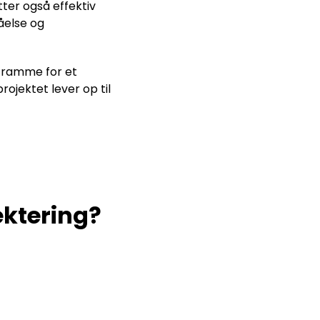
er også effektiv
åelse og
t ramme for et
rojektet lever op til
ektering?