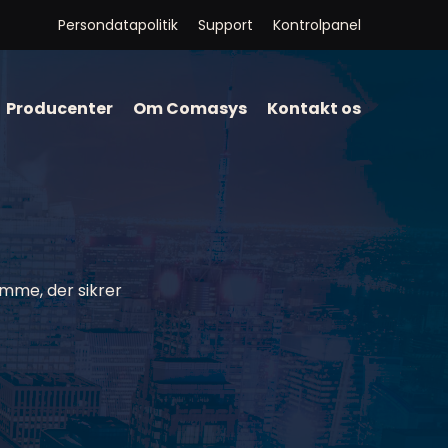
Persondatapolitik
Support
Kontrolpanel
Producenter
Om Comasys
Kontakt os
amme, der sikrer