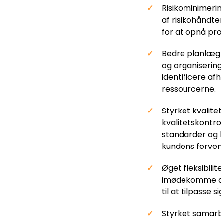
Risikominimerin
af risikohåndte
for at opnå pro
Bedre planlægni
og organisering
identificere a
ressourcerne.
Styrket kvalite
kvalitetskontro
standarder og kr
kundens forven
Øget fleksibilit
imødekomme ændr
til at tilpasse
Styrket samarb