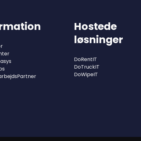
ormation
Hostede
løsninger
r
nter
DoRentIT
asys
DoTruckIT
os
DoWipeIT
arbejdsPartner